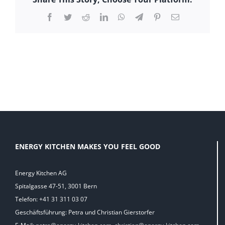
Facebook
Twitter
Reddit
LinkedIn
WhatsApp
Telegram
Pinterest
E-
Mail
ENERGY KITCHEN MAKES YOU FEEL GOOD
Energy Kitchen AG
Spitalgasse 47-51, 3001 Bern
Telefon: +41 31 311 03 07
Geschäftsführung: Petra und Christian Gierstorfer