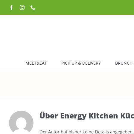
Zum
Facebook
Instagram
Telefon
Inhalt
springen
MEET&EAT
PICK UP & DELIVERY
BRUNCH 
Über
Energy Kitchen Kü
Der Autor hat bisher keine Details angegeben.