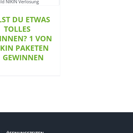
NEN? 1 VON 3 NIKIN
ETEN ZU GEWINNEN
LST DU ETWAS
Aktion
TOLLES
INNEN? 1 VON
IKIN PAKETEN
U GEWINNEN