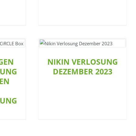
N
G &
RLOSUNG
NIKIN VERLOSUNG
ALE
R 2023
DEZEMBER 2023
NG
on
Aktion
GEN
NIKIN VERLOSUNG
rung
DUNG
DEZEMBER 2023
EN
TUNG