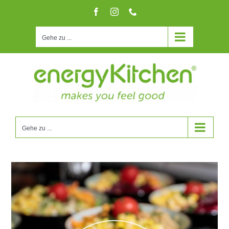
Zum
Facebook
Instagram
Telefon
Inhalt
springen
Gehe zu ...
Gehe zu ...