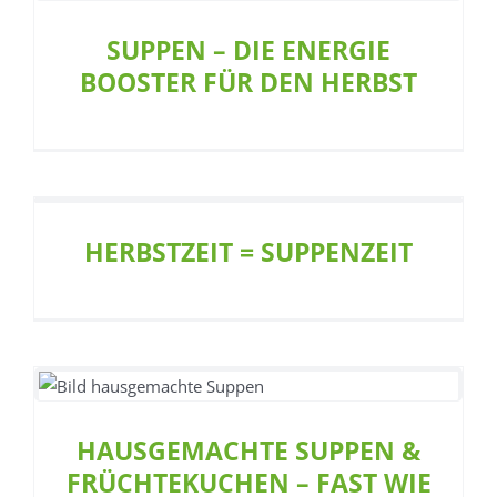
DEN HERBST
Allgemein
Ernährung
Restaurant
SUPPEN – DIE ENERGIE
BOOSTER FÜR DEN HERBST
HERBSTZEIT = SUPPENZEIT
HAUSGEMACHTE SUPPEN &
FRÜCHTEKUCHEN – FAST WIE ZUHAUSE
Allgemein
Café
Restaurant
HAUSGEMACHTE SUPPEN &
FRÜCHTEKUCHEN – FAST WIE