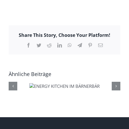
Share This Story, Choose Your Platform!
Facebook
Twitter
Reddit
LinkedIn
WhatsApp
Telegram
Pinterest
E-
Mail
Ähnliche Beiträge
CHEN IM
HAPPY BRUNCH – AB SEPTEMBER
BÄR
NOCH FRISCHER