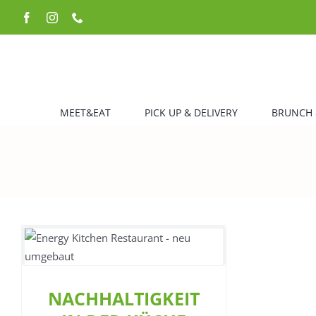
Zum
Facebook
Instagram
Telefon
Inhalt
springen
MEET&EAT
PICK UP & DELIVERY
BRUNCH 
m
NACHHALTIGKEIT