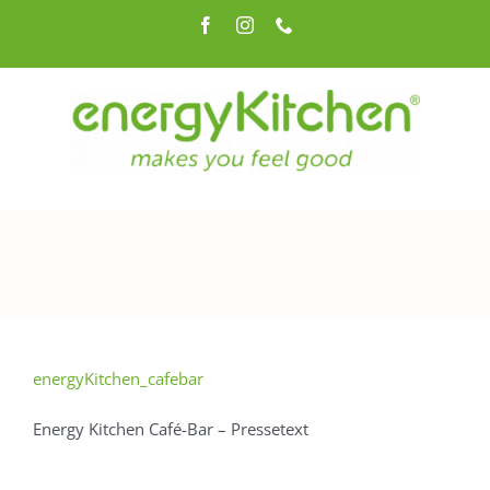
Zum
Facebook
Instagram
Telefon
Inhalt
springen
energyKitchen_cafebar
Energy Kitchen Café-Bar – Pressetext