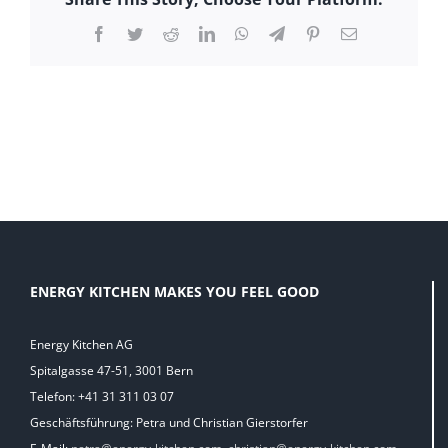
Facebook
Twitter
Reddit
LinkedIn
WhatsApp
Telegram
Pinterest
E-
Mail
ENERGY KITCHEN MAKES YOU FEEL GOOD
Energy Kitchen AG
Spitalgasse 47-51, 3001 Bern
Telefon: +41 31 311 03 07
Geschäftsführung: Petra und Christian Gierstorfer