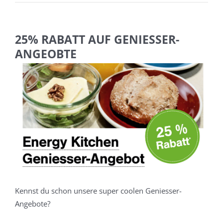
25% RABATT AUF GENIESSER-
ANGEOBTE
Zeige
Zeig
grösseres
grös
Bild
Bild
Kennst du schon unsere super coolen Geniesser-
Angebote?