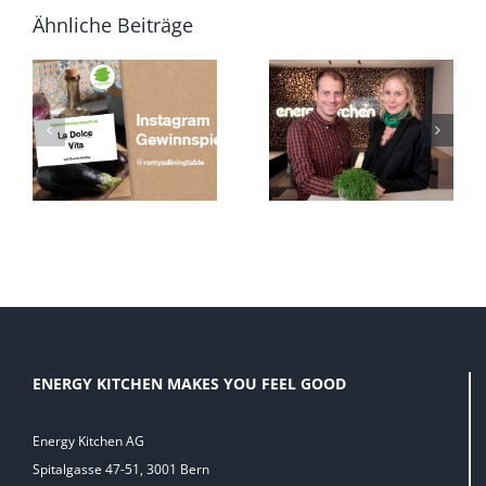
Ähnliche Beiträge
“
ENERGY
HAPPY BRUNCH
KITCHEN IM
– AB SEPTEMBER
BÄRNERBÄR
NOCH FRISCHER
ENERGY KITCHEN MAKES YOU FEEL GOOD
Energy Kitchen AG
Spitalgasse 47-51, 3001 Bern