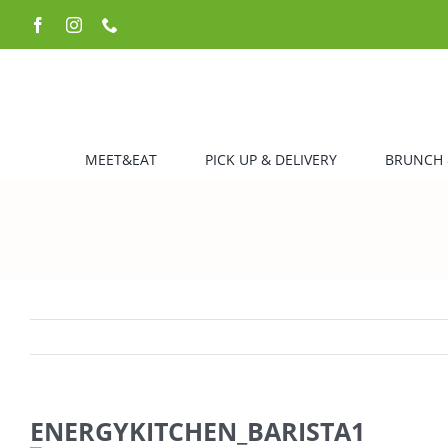
Zum
Facebook
Instagram
Telefon
Inhalt
springen
MEET&EAT
PICK UP & DELIVERY
BRUNCH 
ENERGYKITCHEN_BARISTA1