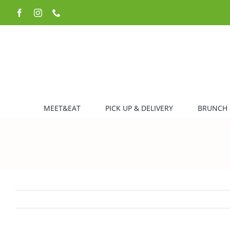
Zum
Facebook
Instagram
Telefon
Inhalt
springen
MEET&EAT
PICK UP & DELIVERY
BRUNCH 