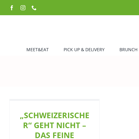
Zum
Facebook
Instagram
Telefon
Inhalt
springen
MEET&EAT
PICK UP & DELIVERY
BRUNCH 
„SCHWEIZERISCHE
R“ GEHT NICHT –
DAS FEINE