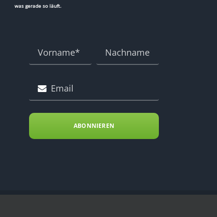
was gerade so läuft.
ABONNIEREN
Copyright Energy Kitchen 2023 .. All Rights Reserved ..
IMPRESSUM
|
D