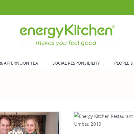
& AFTERNOON TEA
SOCIAL RESPONSIBILITY
PEOPLE &
ENERGY KITCHEN NEWS
ENERGY KITCHEN 
NEWSLETTER SEPTEMBER
NEWSLETTER
DEZEMBER 19
DEZEMBER 19
2019
201
Aktion
Allgemein
Café
Dessert
Aktion
Allgemein
Café
De
Allgemein
Café
Restaurant
Allgemein
Café
Ernährung
Restaurant
Showküche
Ernährung
Restaurant
Sho