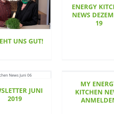
S GEHT UNS GUT!
ENERGY KIT
Team
Team
Allgemein
Café
Restaurant
NEWS DEZEM
Team
19
GEHT UNS GUT!
SLETTER JUNI 2019
MY ENERG
Allgemein
Café
Restaurant
SLETTER JUNI
KITCHEN N
2019
ANMELDE