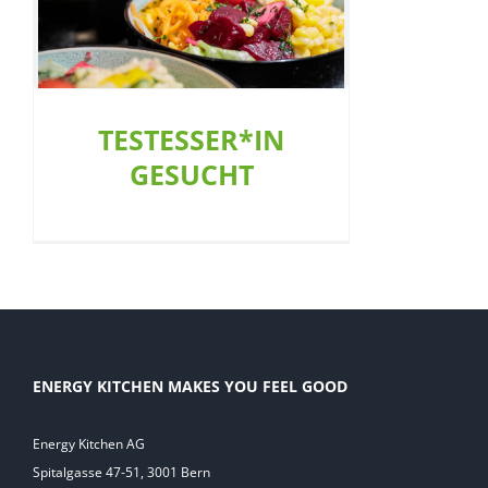
t
TESTESSER*IN
GESUCHT
ENERGY KITCHEN MAKES YOU FEEL GOOD
Energy Kitchen AG
Spitalgasse 47-51, 3001 Bern