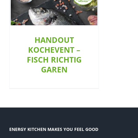
FISCH RICHTIG GAREN
Aktion
Allgemein
Restaurant
Showküche
HANDOUT
KOCHEVENT –
FISCH RICHTIG
GAREN
ENERGY KITCHEN MAKES YOU FEEL GOOD