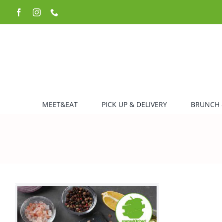
Zum
Facebook
Instagram
Telefon
Inhalt
springen
MEET&EAT
PICK UP & DELIVERY
BRUNCH 
HANDOUT KOCHEVENT –