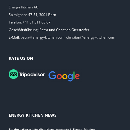
Energy Kitchen AG
Spitalgasse 47-51, 3001 Bern
Telefon: +41 31 311 03 07
Geschäftsführung: Petra und Christian Gierstorfer
E-Mail:
petra@energy-kitchen.com
,
christian@energy-kitchen.com
RATE US ON
ENERGY KITCHEN NEWS
Erhalte exklusiv Infos über News, Angebote & Events. Mit den