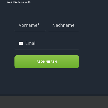
was gerade so läuft.
ABONNIEREN
Copyright Energy Kitchen 2023 .. All Rights Reserved ..
IMPRESSUM
|
D