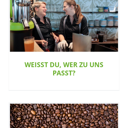
WEISST DU, WER ZU UNS PASST?
Aktion
Allgemein
Restaurant
Team
WEISST DU, WER ZU UNS
PASST?