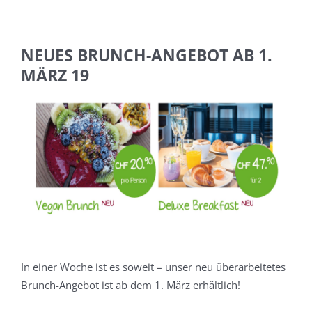
NEUES BRUNCH-ANGEBOT AB 1.
MÄRZ 19
Zeige
Zeig
grösseres
grös
Bild
Bild
In einer Woche ist es soweit – unser neu überarbeitetes
Brunch-Angebot ist ab dem 1. März erhältlich!