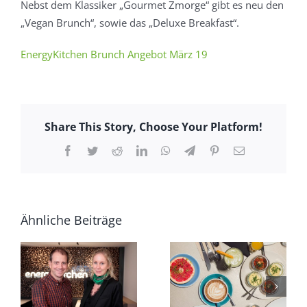
Nebst dem Klassiker „Gourmet Zmorge“ gibt es neu den
„Vegan Brunch“, sowie das „Deluxe Breakfast“.
EnergyKitchen Brunch Angebot März 19
Share This Story, Choose Your Platform!
Facebook
Twitter
Reddit
LinkedIn
WhatsApp
Telegram
Pinterest
E-
Mail
Ähnliche Beiträge
HAPPY BRUNCH
Summer Brunch
– AB SEPTEMBER
oder Afternoon