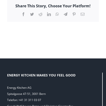
Share This Story, Choose Your Platform!
Facebook
Twitter
Reddit
LinkedIn
WhatsApp
Telegram
Pinterest
E-
Mail
ENERGY KITCHEN MAKES YOU FEEL GOOD
Energy Kitchen AG
Spitalgasse 47-51, 3001 Bern
Telefon: +41 31 311 03 07