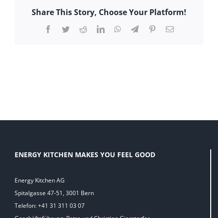
Share This Story, Choose Your Platform!
Facebook
Twitter
Reddit
LinkedIn
WhatsApp
Telegram
Pinterest
E-
Mail
ENERGY KITCHEN MAKES YOU FEEL GOOD
Energy Kitchen AG
Spitalgasse 47-51, 3001 Bern
Telefon: +41 31 311 03 07