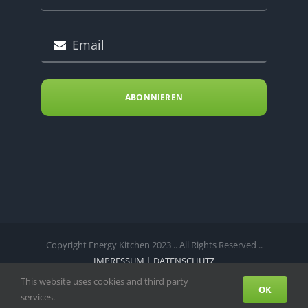
ABONNIEREN
Copyright Energy Kitchen 2023 .. All Rights Reserved ..
IMPRESSUM
|
DATENSCHUTZ
This website uses cookies and third party
Facebook
Instagram
Telefon
OK
services.