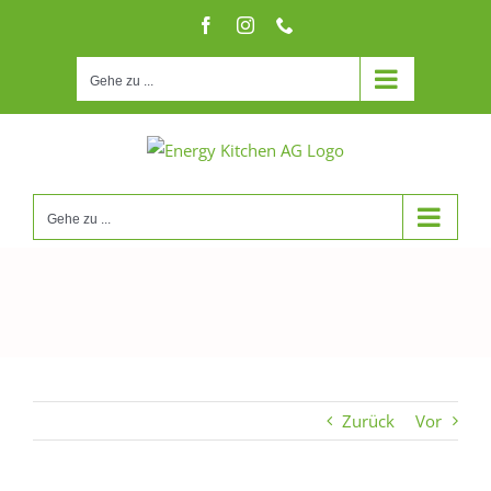
Zum
Facebook
Instagram
Telefon
Inhalt
springen
Gehe zu ...
Gehe zu ...
Zurück
Vor