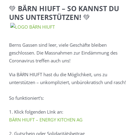
💚 BÄRN HIUFT – SO KANNST DU
UNS UNTERSTÜTZEN! 💚
Zeige
Zeig
grösseres
grös
Bild
Bild
Berns Gassen sind leer, viele Geschäfte bleiben
geschlossen. Die Massnahmen zur Eindämmung des
Coronavirus treffen auch uns!
Via BÄRN HIUFT hast du die Möglichkeit, uns zu
unterstützen – unkompliziert, unbürokratisch und rasch!
So funktioniert’s:
1. Klick folgenden LInk an:
BÄRN HIUFT – ENERGY KITCHEN AG
2. Gutschein oder Solidaritätsbeitrag