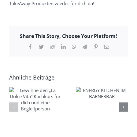
TakeAway Produkten wieder für dich da!
Share This Story, Choose Your Platform!
Facebook
Twitter
Reddit
LinkedIn
WhatsApp
Telegram
Pinterest
E-
Mail
Ähnliche Beiträge
ENERGY
HAPPY BRUNCH
“
KITCHEN IM
– AB SEPTEMBER
BÄRNERBÄR
NOCH FRISCHER