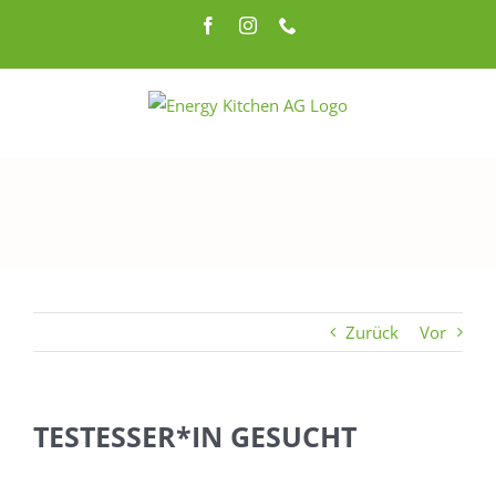
Zum
Facebook
Instagram
Telefon
Inhalt
springen
Zurück
Vor
TESTESSER*IN GESUCHT
Zeige