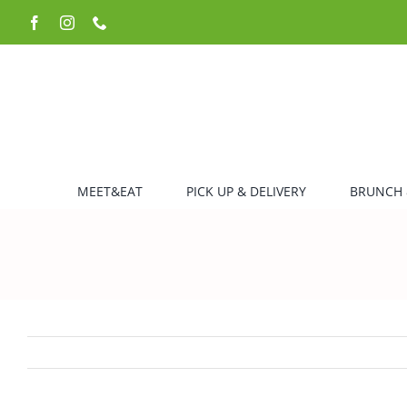
Zum
Facebook
Instagram
Telefon
Inhalt
springen
MEET&EAT
PICK UP & DELIVERY
BRUNCH 