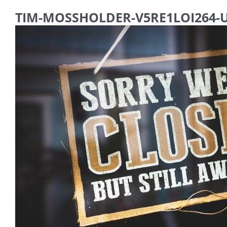
TIM-MOSSHOLDER-V5RE1LOI264-