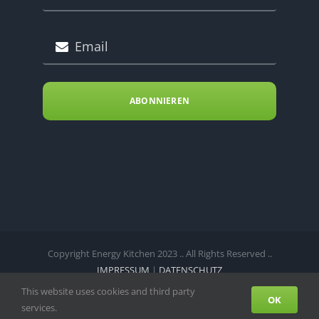
ABONNIEREN
Copyright Energy Kitchen 2023 .. All Rights Reserved ..
IMPRESSUM
|
DATENSCHUTZ
This website uses cookies and third party
Facebook
Instagram
Telefon
OK
services.