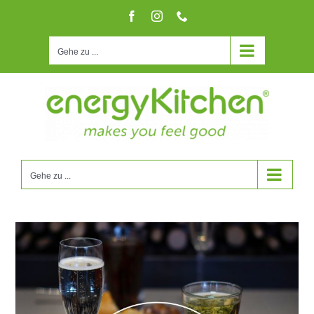
Zum
Facebook
Instagram
Telefon
Inhalt
springen
Gehe zu ...
Gehe zu ...