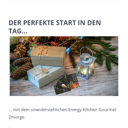
DER PERFEKTE START IN DEN
TAG…
Zeige
Zeig
grösseres
grös
Bild
Bild
… mit dem unwiderstehlichen Energy Kitchen Gourmet
Zmorge.