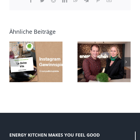
Mail
Ähnliche Beiträge
“
ENERGY
Summer Brunch
KITCHEN IM
oder Afternoon
BÄRNERBÄR
Tea
ENERGY KITCHEN MAKES YOU FEEL GOOD