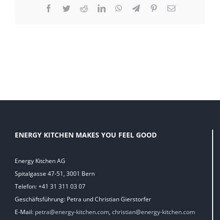
Facebook
Twitter
Reddit
LinkedIn
WhatsApp
Telegram
Pinterest
E-
Mail
ENERGY KITCHEN MAKES YOU FEEL GOOD
Energy Kitchen AG
Spitalgasse 47-51, 3001 Bern
Telefon: +41 31 311 03 07
Geschäftsführung: Petra und Christian Gierstorfer
E-Mail:
petra@energy-kitchen.com
,
christian@energy-kitchen.com