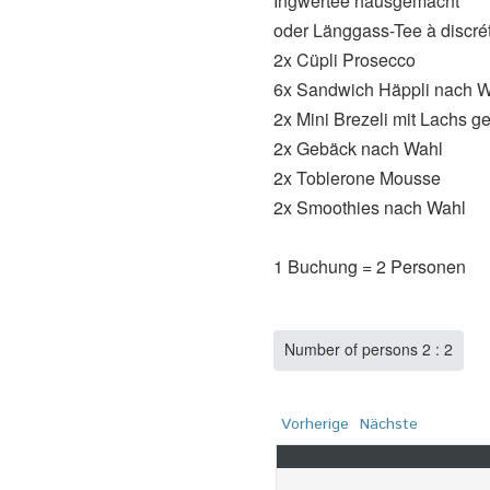
Ingwertee hausgemacht
oder Länggass-Tee à discré
2x Cüpli Prosecco
6x Sandwich Häppli nach W
2x Mini Brezeli mit Lachs gef
2x Gebäck nach Wahl
2x Toblerone Mousse
2x Smoothies nach Wahl
1 Buchung = 2 Personen
Number of persons 2 :
2