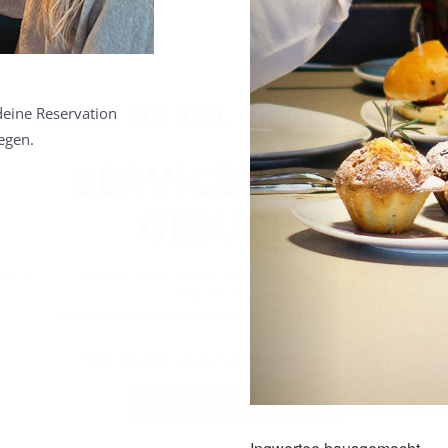
WERDE EIN TEIL UNSERES TEAMS
eine Reservation
egen.
SERVICEHELD:IN
GESUCHT!
Bist du
energy
geladen, versprühst gute Laune und hast Lust auf abwechslungsr
Aufgaben im
Service
–
mit Verantwortung, netten Kollegen und vielen Vorteilen inklusive?
Dann begleite uns auf unserer „Mission Zukunft“!
ZU DEN OFFENEN STELLEN