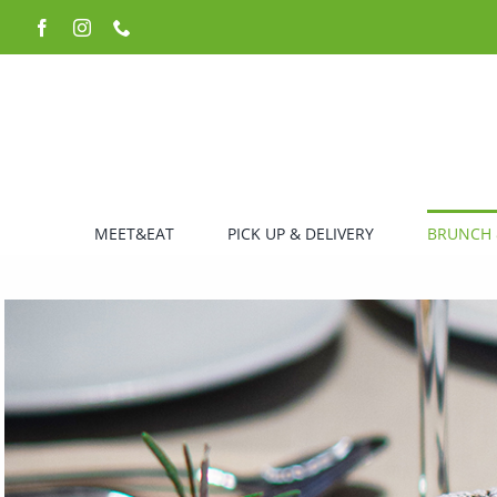
Zum
Facebook
Instagram
Telefon
Inhalt
springen
MEET&EAT
PICK UP & DELIVERY
BRUNCH 