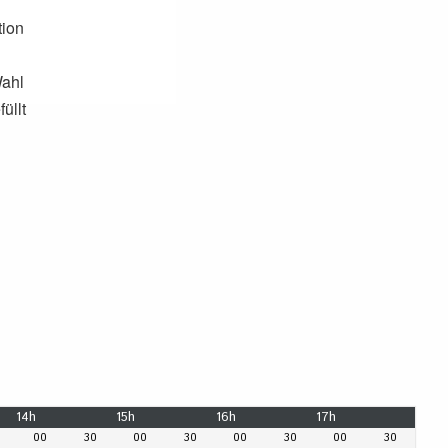
tion
ahl
üllt