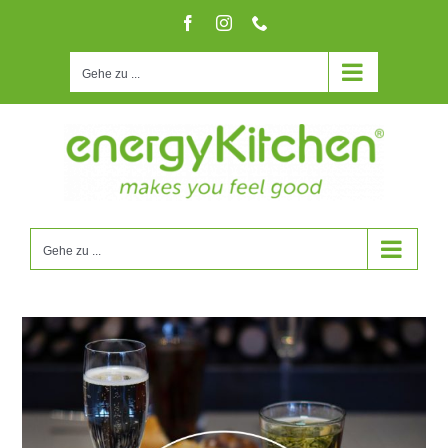
Zum
Facebook
Instagram
Telefon
Inhalt
springen
Gehe zu ...
Gehe zu ...